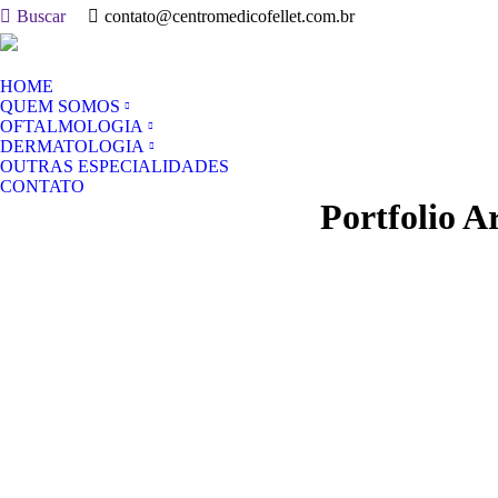
Search:
Buscar
contato@centromedicofellet.com.br
(33) 372
Rua Bias Fortes, 372 Centro Almenara-MG
HOME
QUEM SOMOS
OFTALMOLOGIA
DERMATOLOGIA
OUTRAS ESPECIALIDADES
CONTATO
Portfolio A