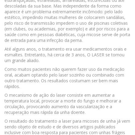
esbranquiçadas, esfareladas, amareladas, escurecidas ou até
descoladas da sua base. Mas independente da forma como
aparece é um problema extremamente incômodo: pelo lado
estético, impedindo muitas mulheres de colocarem sandálias,
pelo risco de transmissão impedem o uso de piscinas coletivas
(em clubes, ou academias, por exemplo) e até por riscos para a
saúde como em pessoas diabéticas, cuja micose serve de porta
de entrada para uma infecção da perna.
Até alguns anos, o tratamento era usar medicamentos orais e
esmaltes. Entretanto, há cerca de 3 anos, O LASER se tornou
um grande aliado.
Como muitos pacientes não querem fazer uso da medicação
oral, acabam optando pelo laser sozinho ou combinado com
outro tratamento. Os resultados costumam ser bem mais
rápidos.
O mecanismo de ação do laser consiste em aumentar a
temperatura local, provocar a morte do fungo e melhorar a
circulação, provocando aumento da vascularização e a
recuperação mais rápida da unha doente.
O resultado do tratamento a laser para micoses de unha já vem
sendo objeto de estudo e de diversos artigos publicados
inclusive com boa resposta para pacientes com unhas frágeis