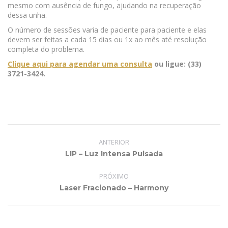
mesmo com ausência de fungo, ajudando na recuperação
dessa unha.
O número de sessões varia de paciente para paciente e elas
devem ser feitas a cada 15 dias ou 1x ao mês até resolução
completa do problema.
Clique aqui para agendar uma consulta
ou ligue: (33)
3721-3424.
Project
navigation
ANTERIOR
Previous
LIP – Luz Intensa Pulsada
project:
PRÓXIMO
Next
Laser Fracionado – Harmony
project: